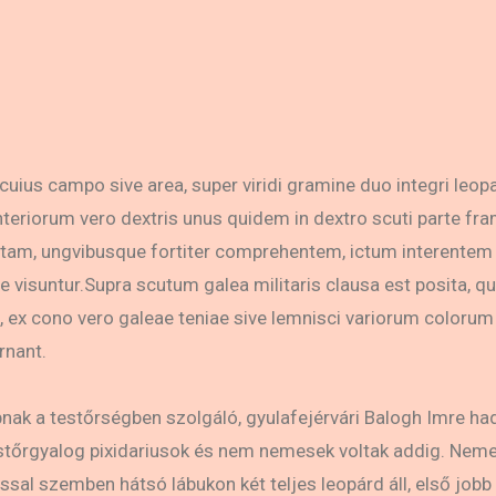
n cuius campo sive area, super viridi gramine duo integri leo
 anteriorum vero dextris unus quidem in dextro scuti parte 
tam, ungvibusque fortiter comprehentem, ictum interentem s
re visuntur.Supra scutum galea militaris clausa est posita,
 ex cono vero galeae teniae sive lemnisci variorum colorum
rnant.
ak a testőrségben szolgáló, gyulafejérvári Balogh Imre ha
testőrgyalog pixidariusok és nem nemesek voltak addig. Neme
al szemben hátsó lábukon két teljes leopárd áll, első jobb 