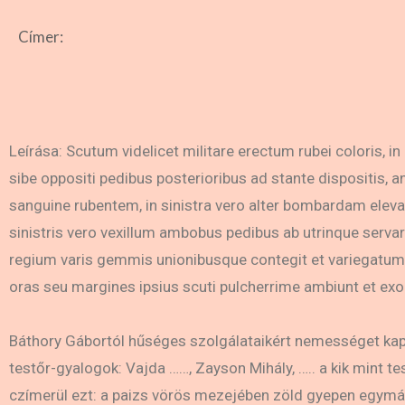
Címer:
Leírása: Scutum videlicet militare erectum rubei coloris, i
sibe oppositi pedibus posterioribus ad stante dispositis,
sanguine rubentem, in sinistra vero alter bombardam eleva
sinistris vero vexillum ambobus pedibus ab utrinque serva
regium varis gemmis unionibusque contegit et variegatum,
oras seu margines ipsius scuti pulcherrime ambiunt et exo
Báthory Gábortól hűséges szolgálataikért nemességet kapn
testőr-gyalogok: Vajda ……, Zayson Mihály, ….. a kik mint 
czímerül ezt: a paizs vörös mezejében zöld gyepen egymáss