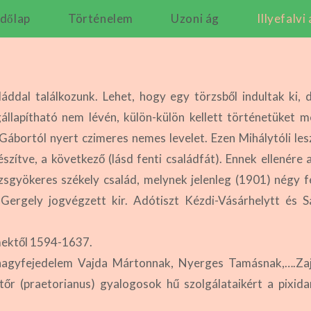
dőlap
Történelem
Uzoni ág
Illyefalvi
áddal találkozunk. Lehet, hogy egy törzsből indultak ki,
lapítható nem lévén, külön-külön kellett történetüket me
 Gábortól nyert czimeres nemes levelet. Ezen Mihálytóli le
egészítve, a következő (lásd fenti családfát). Ennek ellenér
sgyökeres székely család, melynek jelenleg (1901) négy fér
Gergely jogvégzett kir. Adótiszt Kézdi-Vásárhelytt és Sá
lmektől 1594-1637.
 nagyfejedelem Vajda Mártonnak, Nyerges Tamásnak,….Zaj
őr (praetorianus) gyalogosok hű szolgálataikért a pixidar