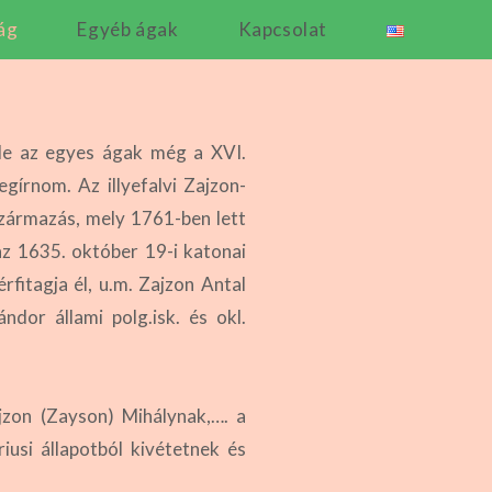
 ág
Egyéb ágak
Kapcsolat
 de az egyes ágak még a XVI.
gírnom. Az illyefalvi Zajzon-
származás, mely 1761-ben lett
e az 1635. október 19-i katonai
fitagja él, u.m. Zajzon Antal
ndor állami polg.isk. és okl.
zon (Zayson) Mihálynak,…. a
iusi állapotból kivétetnek és