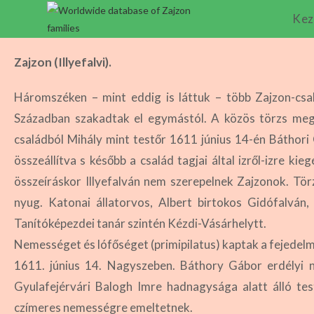
Kez
Zajzon (Illyefalvi).
Háromszéken – mint eddig is láttuk – több Zajzon-csal
Században szakadtak el egymástól. A közös törzs megál
családból Mihály mint testőr 1611 június 14-én Báthori
összeállítva s később a család tagjai által izről-izre ki
összeíráskor Illyefalván nem szerepelnek Zajzonok. Törz
nyug. Katonai állatorvos, Albert birtokos Gidófalván, 
Tanítóképezdei tanár szintén Kézdi-Vásárhelytt.
Nemességet és lófőséget (primipilatus) kaptak a fejede
1611. június 14. Nagyszeben. Báthory Gábor erdélyi
Gyulafejérvári Balogh Imre hadnagysága alatt álló test
czímeres nemességre emeltetnek.