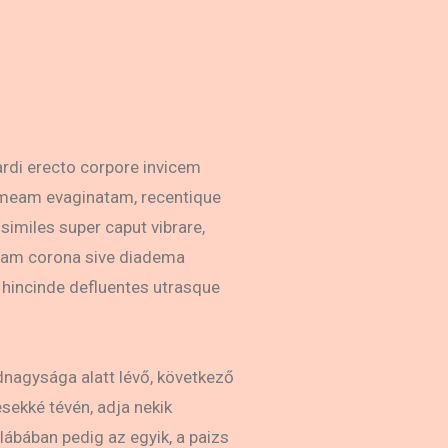
pardi erecto corpore invicem
frameam evaginatam, recentique
imiles super caput vibrare,
 quam corona sive diadema
 hincinde defluentes utrasque
dnagysága alatt lévő, következő
sekké tévén, adja nekik
lábában pedig az egyik, a paizs